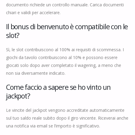
documento richiede un controllo manuale. Carica documenti
chiari e validi per accelerare.
Il bonus di benvenuto è compatibile con le
slot?
Sì, le slot contribuiscono al 100% ai requisiti di scommessa. I
giochi da tavolo contribuiscono al 10% e possono essere
giocati solo dopo aver completato il wagering, a meno che
non sia diversamente indicato.
Come faccio a sapere se ho vinto un
jackpot?
Le vincite del jackpot vengono accreditate automaticamente
sul tuo saldo reale subito dopo il giro vincente. Riceverai anche
una notifica via email se l’importo è significativo.