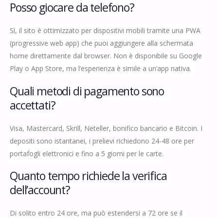
Posso giocare da telefono?
Sì, il sito è ottimizzato per dispositivi mobili tramite una PWA
(progressive web app) che puoi aggiungere alla schermata
home direttamente dal browser. Non è disponibile su Google
Play o App Store, ma l’esperienza è simile a un’app nativa.
Quali metodi di pagamento sono
accettati?
Visa, Mastercard, Skrill, Neteller, bonifico bancario e Bitcoin. I
depositi sono istantanei, i prelievi richiedono 24-48 ore per
portafogli elettronici e fino a 5 giorni per le carte.
Quanto tempo richiede la verifica
dell’account?
Di solito entro 24 ore, ma può estendersi a 72 ore se il