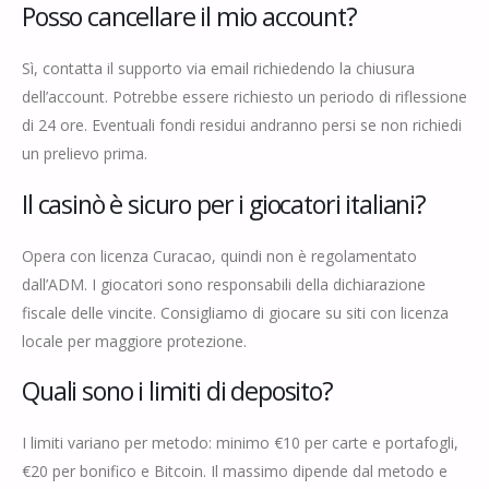
Posso cancellare il mio account?
Sì, contatta il supporto via email richiedendo la chiusura
dell’account. Potrebbe essere richiesto un periodo di riflessione
di 24 ore. Eventuali fondi residui andranno persi se non richiedi
un prelievo prima.
Il casinò è sicuro per i giocatori italiani?
Opera con licenza Curacao, quindi non è regolamentato
dall’ADM. I giocatori sono responsabili della dichiarazione
fiscale delle vincite. Consigliamo di giocare su siti con licenza
locale per maggiore protezione.
Quali sono i limiti di deposito?
I limiti variano per metodo: minimo €10 per carte e portafogli,
€20 per bonifico e Bitcoin. Il massimo dipende dal metodo e