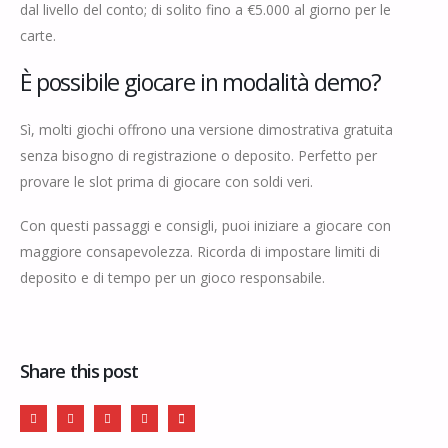
dal livello del conto; di solito fino a €5.000 al giorno per le
carte.
È possibile giocare in modalità demo?
Sì, molti giochi offrono una versione dimostrativa gratuita
senza bisogno di registrazione o deposito. Perfetto per
provare le slot prima di giocare con soldi veri.
Con questi passaggi e consigli, puoi iniziare a giocare con
maggiore consapevolezza. Ricorda di impostare limiti di
deposito e di tempo per un gioco responsabile.
Share this post