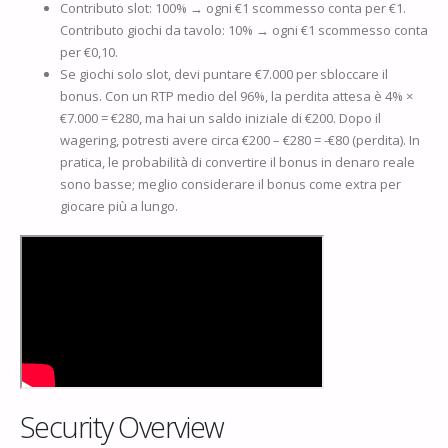
Contributo slot: 100% → ogni €1 scommesso conta per €1.
Contributo giochi da tavolo: 10% → ogni €1 scommesso conta
per €0,10.
Se giochi solo slot, devi puntare €7.000 per sbloccare il
bonus. Con un RTP medio del 96%, la perdita attesa è 4% ×
€7.000 = €280, ma hai un saldo iniziale di €200. Dopo il
wagering, potresti avere circa €200 – €280 = -€80 (perdita). In
pratica, le probabilità di convertire il bonus in denaro reale
sono basse; meglio considerare il bonus come extra per
giocare più a lungo.
Security Overview