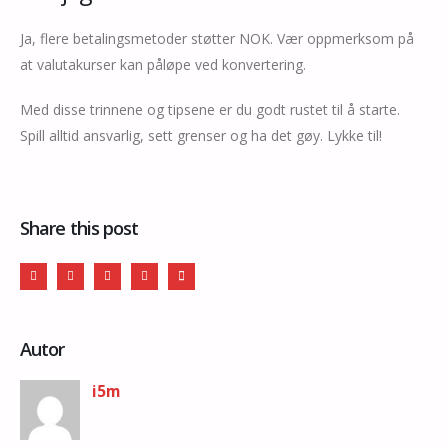
Ja, flere betalingsmetoder støtter NOK. Vær oppmerksom på
at valutakurser kan påløpe ved konvertering.
Med disse trinnene og tipsene er du godt rustet til å starte.
Spill alltid ansvarlig, sett grenser og ha det gøy. Lykke til!
Share this post
Autor
i5m