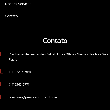
Nossos Serviços
Contato
Contato
Rua Benedito Fernandes, 545–Edifício Offices Nações Unidas - São
Paulo
(11) 97236-6685
(11) 5565-0771
previsao@previsaocontabil.com.br