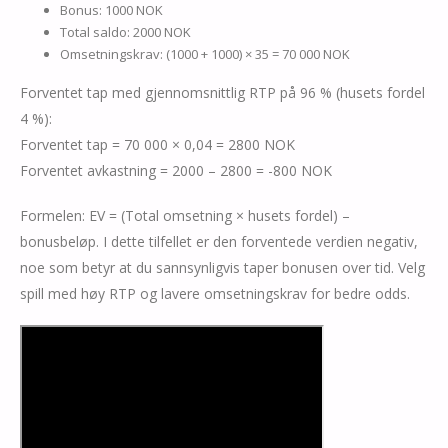
Bonus: 1000 NOK
Total saldo: 2000 NOK
Omsetningskrav: (1000 + 1000) × 35 = 70 000 NOK
Forventet tap med gjennomsnittlig RTP på 96 % (husets fordel
4 %):
Forventet tap = 70 000 × 0,04 = 2800 NOK
Forventet avkastning = 2000 – 2800 = -800 NOK
Formelen: EV = (Total omsetning × husets fordel) –
bonusbeløp. I dette tilfellet er den forventede verdien negativ,
noe som betyr at du sannsynligvis taper bonusen over tid. Velg
spill med høy RTP og lavere omsetningskrav for bedre odds.