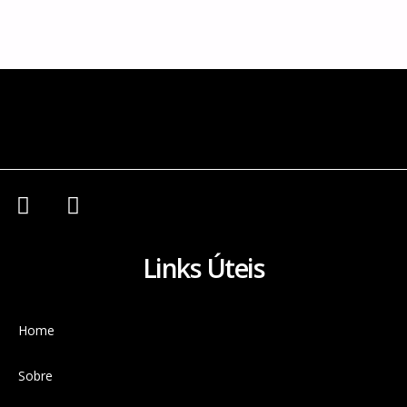
Links Úteis
Home
Sobre