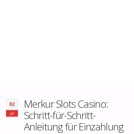
HOME
SOBRE
NOSSOS SERVIÇOS
ACESSO RÁPIDO
ÁREA DO CLIENTE
CONTATO
Merkur Slots Casino:
02
Schritt-für-Schritt-
jul
Anleitung für Einzahlung