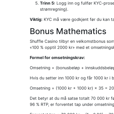
Trinn 5:
Logg inn og fullfør KYC-proses
strømregning).
Viktig:
KYC må være godkjent før du kan ta u
Bonus Mathematics
Shuffle Casino tilbyr en velkomstbonus som
«100 % opptil 2000 kr» med et omsetnings
Formel for omsetningskrav:
Omsetning = (bonusbeløp + innskuddsbelø
Hvis du setter inn 1000 kr og får 1000 kr i 
Omsetning = (1000 kr + 1000 kr) × 35 = 2
Det betyr at du må satse totalt 70 000 kr 
96 % RTP, er forventet tap under omsetnin