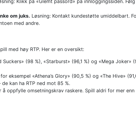
sning: Klikk på «Glemt passord» på innloggingssiden. Følg i
anke om juks.
Løsning: Kontakt kundestøtte umiddelbart. Fo
ontoen med andre.
pill med høy RTP. Her er en oversikt:
Suckers» (98 %), «Starburst» (96,1 %) og «Mega Joker» (99 
 for eksempel «Athena’s Glory» (90,5 %) og «The Hive» (91
 – de kan ha RTP ned mot 85 %.
 å oppfylle omsetningskrav raskere. Spill aldri for mer enn d