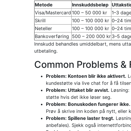
Metode
Innskuddsbeløp
Uttaksti
Visa/Mastercard
100 – 50 000 kr
1–3 dage
Skrill
100 – 100 000 kr
0–24 tim
Neteller
100 – 100 000 kr
0–24 tim
Bankoverføring
500 – 200 000 kr
3–5 dag
Innskudd behandles umiddelbart, mens uttak 
utbetaling.
Common Problems & 
Problem: Kontoen blir ikke aktivert.
Lø
kundestøtte via live chat for å få tilse
Problem: Uttaket blir avvist.
Løsning: 
støtte hvis det ikke løser seg.
Problem: Bonuskoden fungerer ikke.
Prøv å skrive inn koden på nytt, eller k
Problem: Spillene laster tregt.
Løsning
anbefales). Sjekk også internettforbin