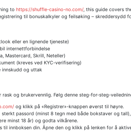
rning to
https://shuffle-casino-no.com/
, this guide covers t
gistrering til bonuskalkyler og feilsøking – skreddersydd fo
look eller en lignende tjeneste)
il internettforbindelse
 Mastercard, Skrill, Neteller)
kument (kreves ved KYC-verifisering)
 innskudd og uttak
r rask og brukervennlig. Følg denne steg-for-steg-veilednin
no.com/
og klikk på «Registrer»-knappen øverst til høyre.
t sterkt passord (minst 8 tegn med både bokstaver og tall), 
re minst 18 år) og godta vilkårene.
 til innboksen din. Åpne den og klikk på lenken for å aktiv