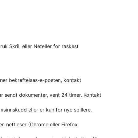
 Skrill eller Neteller for raskest
ner bekreftelses-e-posten, kontakt
har sendt dokumenter, vent 24 timer. Kontakt
innskudd eller er kun for nye spillere.
en nettleser (Chrome eller Firefox