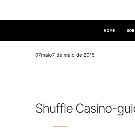
HOME
SOB
07
maio
7 de maio de 2015
Shuffle Casino-gui