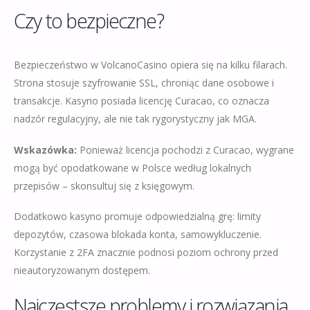
Czy to bezpieczne?
Bezpieczeństwo w VolcanoCasino opiera się na kilku filarach.
Strona stosuje szyfrowanie SSL, chroniąc dane osobowe i
transakcje. Kasyno posiada licencję Curacao, co oznacza
nadzór regulacyjny, ale nie tak rygorystyczny jak MGA.
Wskazówka:
Ponieważ licencja pochodzi z Curacao, wygrane
mogą być opodatkowane w Polsce według lokalnych
przepisów – skonsultuj się z księgowym.
Dodatkowo kasyno promuje odpowiedzialną grę: limity
depozytów, czasowa blokada konta, samowykluczenie.
Korzystanie z 2FA znacznie podnosi poziom ochrony przed
nieautoryzowanym dostępem.
Najczęstsze problemy i rozwiązania