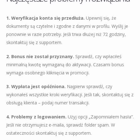
1. Weryfikacja konta się przedłuża.
Upewnij się, że
dokumenty są czytelne i zgodne z danymi w profilu. Wyślij je
ponownie w razie potrzeby. Jeśli trwa dłużej niż 72 godziny,
skontaktuj się z supportem.
2. Bonus nie został przyznany.
Sprawdź, czy wpłaciłeś
minimalną kwotę wymaganą do aktywacji. Czasami bonus
wymaga osobnego kliknięcia w promocji.
3. Wypłata jest opóźniona.
Najpierw sprawdź, czy
wykonałeś wszystkie kroki weryfikacji. Jeśli tak, skontaktuj się z
obsługą klienta – podaj numer transakcji.
4. Problemy z logowaniem.
Użyj opcji „Zapomniałem hasła”.
Jeśli nie otrzymujesz e-maila, sprawdź folder spam. W
ostateczności skontaktuj się z supportem.