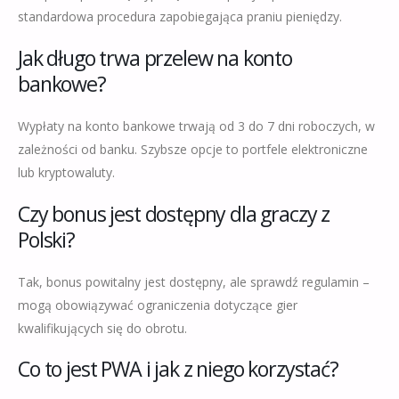
standardowa procedura zapobiegająca praniu pieniędzy.
Jak długo trwa przelew na konto
bankowe?
Wypłaty na konto bankowe trwają od 3 do 7 dni roboczych, w
zależności od banku. Szybsze opcje to portfele elektroniczne
lub kryptowaluty.
Czy bonus jest dostępny dla graczy z
Polski?
Tak, bonus powitalny jest dostępny, ale sprawdź regulamin –
mogą obowiązywać ograniczenia dotyczące gier
kwalifikujących się do obrotu.
Co to jest PWA i jak z niego korzystać?