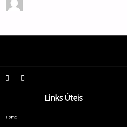
Links Úteis
Home