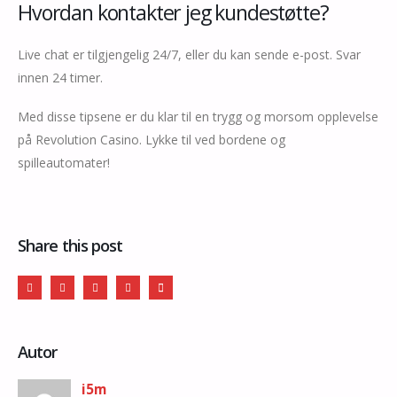
Hvordan kontakter jeg kundestøtte?
Live chat er tilgjengelig 24/7, eller du kan sende e-post. Svar
innen 24 timer.
Med disse tipsene er du klar til en trygg og morsom opplevelse
på Revolution Casino. Lykke til ved bordene og
spilleautomater!
Share this post
Autor
i5m