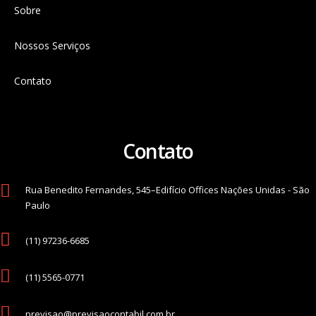
Sobre
Nossos Serviços
Contato
Contato
Rua Benedito Fernandes, 545–Edifício Offices Nações Unidas - São
Paulo
(11) 97236-6685
(11) 5565-0771
previsao@previsaocontabil.com.br