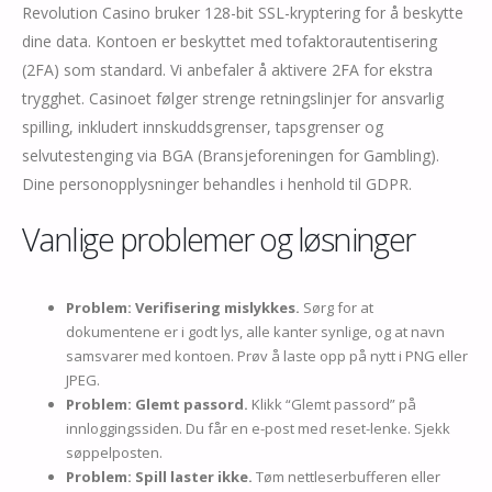
Revolution Casino bruker 128-bit SSL-kryptering for å beskytte
dine data. Kontoen er beskyttet med tofaktorautentisering
(2FA) som standard. Vi anbefaler å aktivere 2FA for ekstra
trygghet. Casinoet følger strenge retningslinjer for ansvarlig
spilling, inkludert innskuddsgrenser, tapsgrenser og
selvutestenging via BGA (Bransjeforeningen for Gambling).
Dine personopplysninger behandles i henhold til GDPR.
Vanlige problemer og løsninger
Problem: Verifisering mislykkes.
Sørg for at
dokumentene er i godt lys, alle kanter synlige, og at navn
samsvarer med kontoen. Prøv å laste opp på nytt i PNG eller
JPEG.
Problem: Glemt passord.
Klikk “Glemt passord” på
innloggingssiden. Du får en e-post med reset-lenke. Sjekk
søppelposten.
Problem: Spill laster ikke.
Tøm nettleserbufferen eller