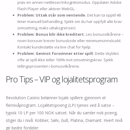
prøv en annen nettleser/inkognitomodus. Oppdater Adobe
Flash Player eller aktiver WebGL.
Problem: Uttak står som ventende.
Det kan ta opptil 48
timer manuell behandling. Sjekk om du har oppfylt alle krav
(omsetning, maks uttaksgrenser).
Problem: Bonus blir ikke kreditert.
Les bonusvilkårene –
noen bonuser krever bonuskode eller minimumsinnskudd.
Kontakt kundestøtte via live chat for hjelp.
Problem: Gevinst forsvinner etter spill.
Dette skyldes
ofte at spill ikke teller 100% mot omsetningskrav. Sjekk
tellingsprosenten i bonusvilkårene.
Pro Tips – VIP og lojalitetsprogram
Revolution Casino belønner lojale spillere gjennom et
flernivåprogram. Lojalitetspoeng (LP) tjenes ved å satse –
typisk 10 LP per 100 NOK satset. Når du samler nok poeng,
stiger du i nivå: Kobber, Sølv, Gull, Platina, Diamant. Hvert nivå
gir bedre fordeler: